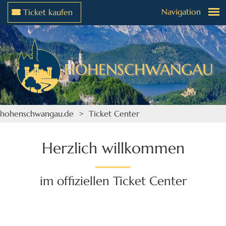
Navigation
Ticket kaufen
Weiter zur Navigation
Weiter zum Inhalt
HOHENSCHWANGAU
hohenschwangau.de
> Ticket Center
Herzlich willkommen
im offiziellen Ticket Center