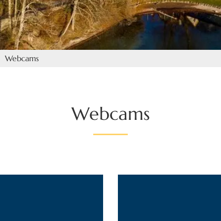
 Webcams
Webcams