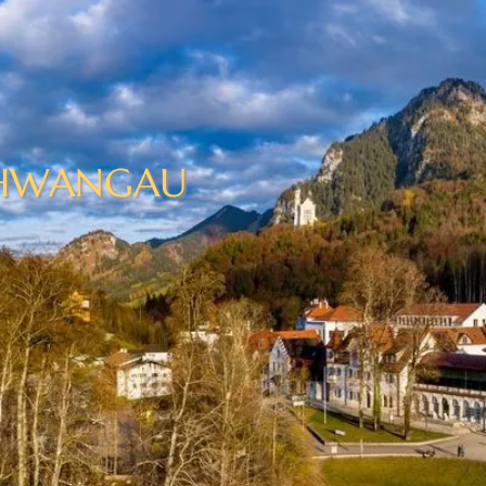
HWANGAU