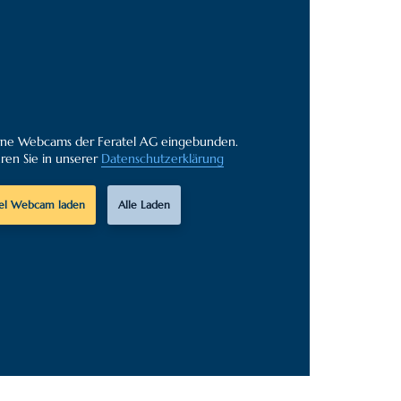
erne Webcams der Feratel AG eingebunden.
ren Sie in unserer
Datenschutzerklärung
tel Webcam laden
Alle Laden