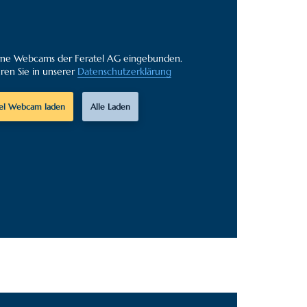
erne Webcams der Feratel AG eingebunden.
ren Sie in unserer
Datenschutzerklärung
tel Webcam laden
Alle Laden