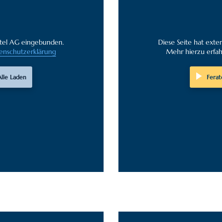
atel AG eingebunden.
Diese Seite hat ext
enschutzerklärung
Mehr hierzu erfah
Alle Laden
Fera