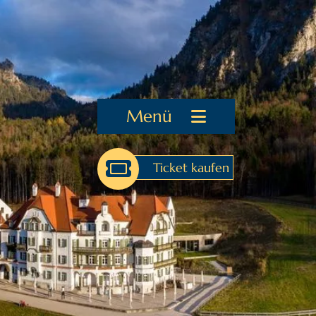
Menü
Ticket kaufen