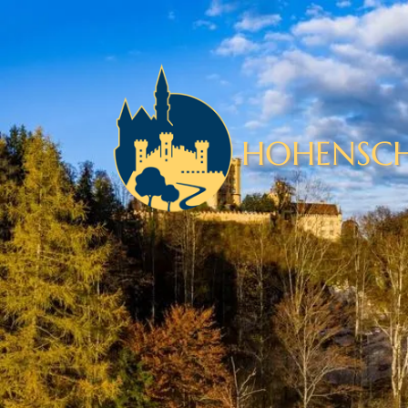
Weiter zur Navigation
Weiter zum Inhalt
HOHENSC