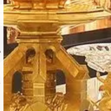
n
s
.