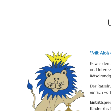
"Mit Aloi
Es war dem
und interes
Rätselrundg
Der Rätselr
einfach vorb
Eintrittspre
Kinder
(bis 