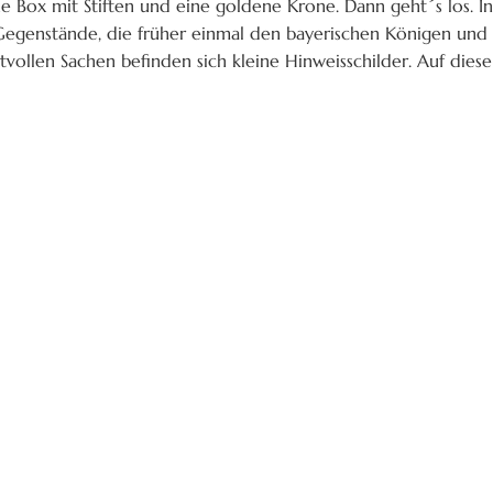
 Box mit Stiften und eine goldene Krone. Dann geht´s los. I
 Gegenstände, die früher einmal den bayerischen Königen und
vollen Sachen befinden sich kleine Hinweisschilder. Auf dies
zu den Fragen auf Deinem Rätselbogen findest.
e Nummern der richtigen Antworten auf deinem Rätsel
ch ein Bild.
s Museums für € 3,00. Du kannst kommen wann Du willst - 
0 - 17.00 Uhr). Das Rätsel „Mit Alois durchs Museum“ ist an 
usst Du natürlich mitbringen. Sie bekommen an der Kasse ein
Handy aussieht und viele Informationen zu den Ausstellungsst
Eintrittspreis enthalten.
chen Könige am Ufer des Alpsees.