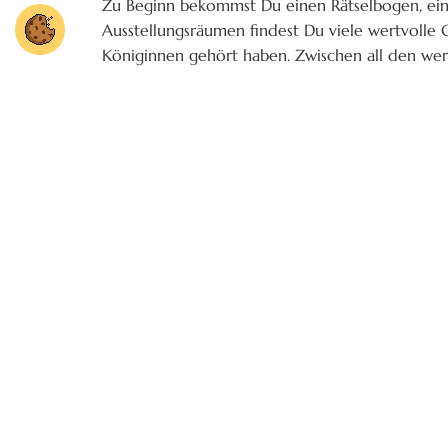
Zu Beginn bekommst Du einen Rätselbogen, eine
Ausstellungsräumen findest Du viele wertvolle
Königinnen gehört haben. Zwischen all den wert
zeigen Dir Alois und Luisa, wo Du die Antwort 
Hast Du die Antworten gefunden, kannst Du di
miteinander verbinden. So entsteht nach und na
Den Rätselbogen bekommst Du an der Kasse de
lange das Museum geöffnet hat (täglich von 9.0
Zeit gebunden. Deine Eltern oder Großeltern m
Audio-Guide. Das ist ein Apparat, der wie ein 
Königsfamilie erzählt. Die Audio-Guides sind im 
Neugierig? Dann komm ins Museum der bayeris
Wir freuen uns auf Dich.