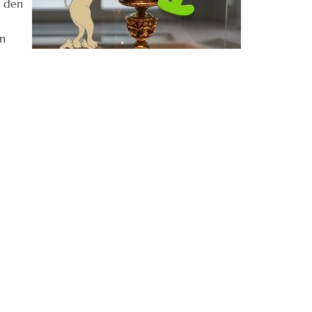
n den
en
so
keine
en
ücken und der Geschichte der bayerischen