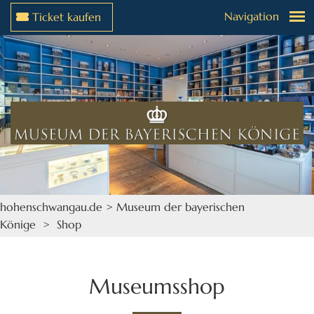
Navigation
Ticket kaufen
Weiter zur Navigation
Weiter zum Inhalt
hohenschwangau.de
>
Museum der bayerischen
Könige
> Shop
Museumsshop