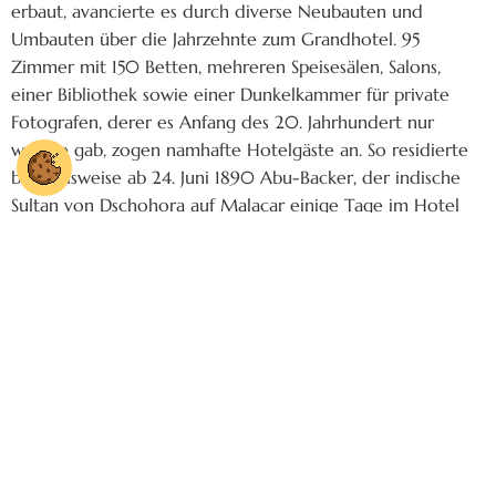
erbaut, avancierte es durch diverse Neubauten und
Umbauten über die Jahrzehnte zum Grandhotel. 95
Zimmer mit 150 Betten, mehreren Speisesälen, Salons,
einer Bibliothek sowie einer Dunkelkammer für private
Fotografen, derer es Anfang des 20. Jahrhundert nur
wenige gab, zogen namhafte Hotelgäste an. So residierte
beispielsweise ab 24. Juni 1890 Abu-Backer, der indische
Sultan von Dschohora auf Malacar einige Tage im Hotel
Schwansee.
Aber auch das Hotel Alpenrose erfreute sich großer
Beliebtheit. Zahlreiche Gäste aus dem Hochadel, wie
beispielsweise das Königspaar von Sachsen, logierten in
dessen Räumlichkeiten. Die Gäste speisten in der warmen
Jahreszeit auf der Terrasse am Ufer des Alpsees. Und hi
und da konnte es passieren, dass berühmte Spaziergänger
an den speisenden Gästen vorbeischritten. „Nach dem
Bade im Alpsee unternahm Prinz Luitpold mit seinem