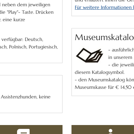
l neben dem jeweiligen
Für weitere Informationen k
ie "Play"- Taste. Drücken
. eine kurze
Museumskatal
verfügbar: Deutsch,
isch, Polnisch, Portugiesisch,
- ausführli
in unserem
- die jewei
diesem Katalogsymbol.
- den Museumskatalog könn
Museumskasse für € 14,50
Assistenzhunden, keine