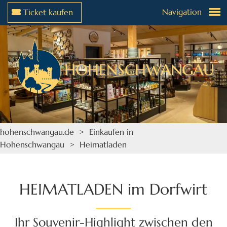
Navigation
Ticket kaufen
Weiter zur Navigation
Weiter zum Inhalt
HOHENSCHWANGAU
hohenschwangau.de
>
Einkaufen in
Hohenschwangau
> Heimatladen
HEIMATLADEN im Dorfwirt
Ihr Souvenir-Highlight zwischen den