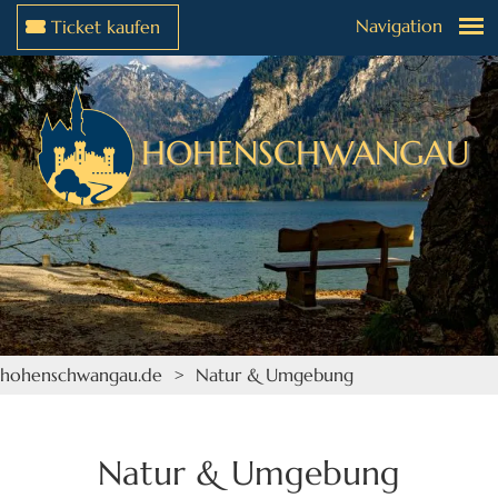
Navigation
Ticket kaufen
Weiter zur Navigation
Weiter zum Inhalt
HOHENSCHWANGAU
hohenschwangau.de
> Natur & Umgebung
Natur & Umgebung